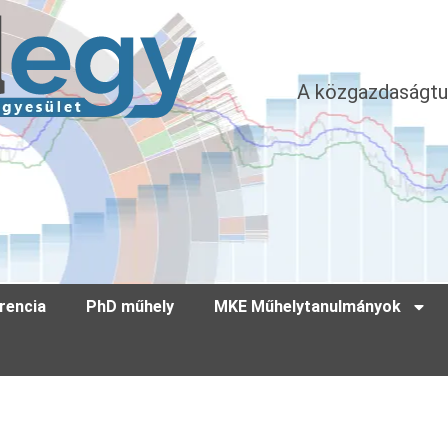
A közgazdaságtu
rencia
PhD műhely
MKE Műhelytanulmányok