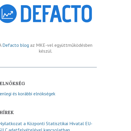
A
Defacto blog
az MKE-vel együttműködésben
készül.
ELNÖKSÉG
lenlegi és korábbi elnökségek
HÍREK
Nyilatkozat a Központi Statisztikai Hivatal EU-
SILC adatfelvételével kapcsolatban