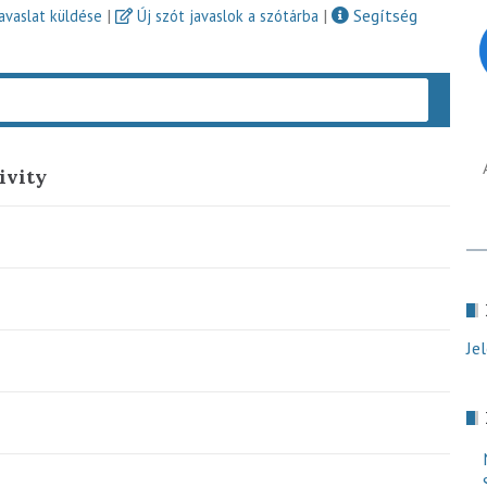
|
|
Segítség
javaslat küldése
Új szót javaslok a szótárba
Keres
ivity
Je