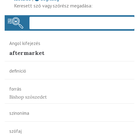
Keresett szó vagy szórész megadása:
Keres
Angol kifejezés
aftermarket
definíció
forrás
Bishop szószedet
szinoníma
szófaj