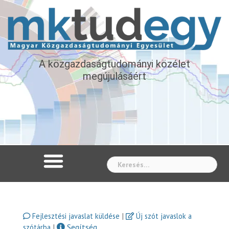
A közgazdaságtudományi közélet
megújulásáért
Whe
|
Fejlesztési javaslat küldése
Új szót javaslok a
|
Segítség
szótárba