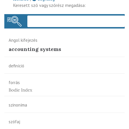
Keresett szó vagy szórész megadása:
Keres
Angol kifejezés
accounting systems
definíció
forrás
Bodie Index
szinoníma
szófaj