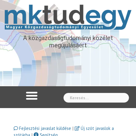
A közgazdaságtudományi közélet
megújulásáért
Whe
|
Fejlesztési javaslat küldése
Új szót javaslok a
|
Segítség
szótárba