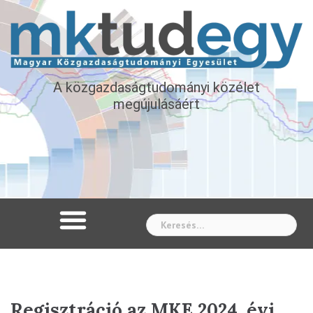
A közgazdaságtudományi közélet
megújulásáért
Whe
Regisztráció az MKE 2024. évi