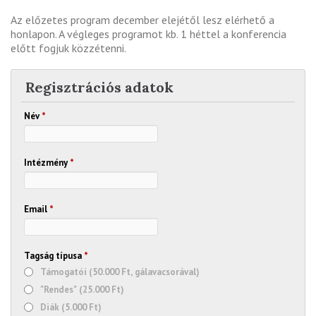
Az előzetes program december elejétől lesz elérhető a
honlapon. A végleges programot kb. 1 héttel a konferencia
előtt fogjuk közzétenni.
Regisztrációs adatok
Név
*
Intézmény
*
Email
*
Tagság típusa
*
Támogatói (50.000 Ft, gálavacsorával)
"Rendes" (25.000 Ft)
Diák (5.000 Ft)