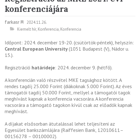
konferenciájára
farkasr
2024.11.26.
Kiemelt hír
,
Konferencia
,
Konferencia
Időpont: 2024. december 19-20. (csütörtök-péntek), helyszín:
Central European University
(1051 Budapest (V.), Nádor u.
15.).
Regisztráció
határideje
: 2024. december 9. (hétfő).
A konferencián való részvétel MKE tagsághoz kötött. A
rendes tagdíj 25.000 Forint (diákoknak 5.000 Forint). Az éves
támogatói tagdíj 50.000 Forint, mellyel a támogatói tagok
meghívást kapnak a konferencia vacsorára. A konferencia
vacsorára a támogató tagokon kívül csak az előadók kapnak
meghívást.
A díjakat elsősorban átutalással lehet teljesíteni az
Egyesület bankszámlájára (Raiffesien Bank, 12010611–
00156278 – 00100002).