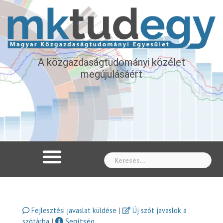
A közgazdaságtudományi közélet
megújulásáért
Whe
|
Fejlesztési javaslat küldése
Új szót javaslok a
|
Segítség
szótárba