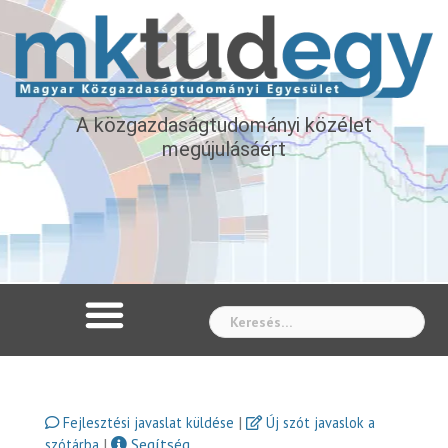
A közgazdaságtudományi közélet
megújulásáért
Whe
|
Fejlesztési javaslat küldése
Új szót javaslok a
|
Segítség
szótárba