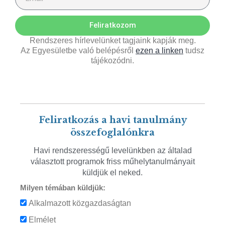
Feliratkozom
Rendszeres hírlevelünket tagjaink kapják meg.
Az Egyesületbe való belépésről
ezen a linken
tudsz
tájékozódni.
Feliratkozás a havi tanulmány
összefoglalónkra
Havi rendszerességű levelünkben az általad
választott programok friss műhelytanulmányait
küldjük el neked.
Milyen témában küldjük:
Alkalmazott közgazdaságtan
Elmélet