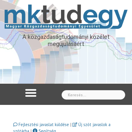
A közgazdaságtudományi közélet
megújulásáért
Whe
|
Fejlesztési javaslat küldése
Új szót javaslok a
|
Segítség
szótárba