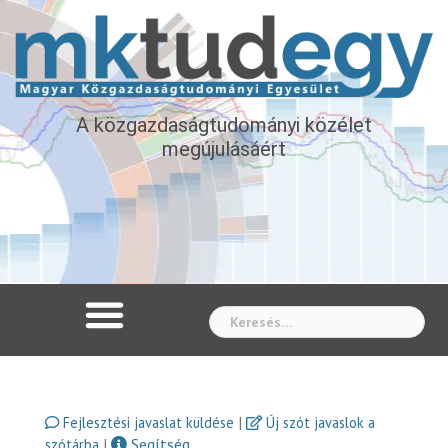
A közgazdaságtudományi közélet
megújulásáért
Whe
|
Fejlesztési javaslat küldése
Új szót javaslok a
|
Segítség
szótárba