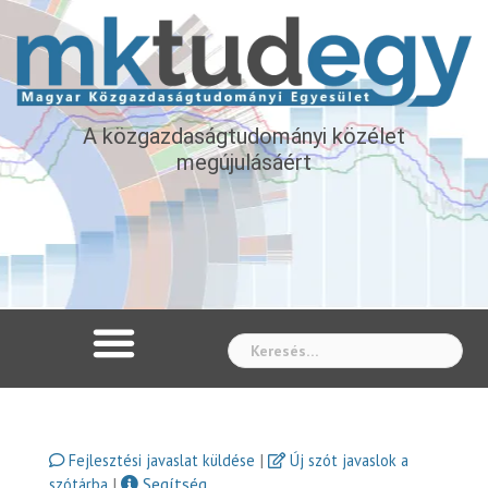
A közgazdaságtudományi közélet
megújulásáért
Whe
|
Fejlesztési javaslat küldése
Új szót javaslok a
|
Segítség
szótárba