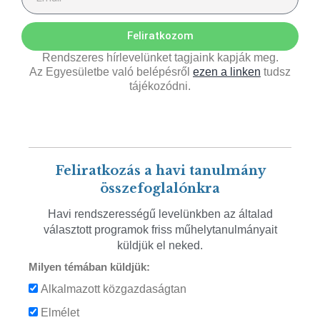
Feliratkozom
Rendszeres hírlevelünket tagjaink kapják meg.
Az Egyesületbe való belépésről
ezen a linken
tudsz
tájékozódni.
Feliratkozás a havi tanulmány
összefoglalónkra
Havi rendszerességű levelünkben az általad
választott programok friss műhelytanulmányait
küldjük el neked.
Milyen témában küldjük:
Alkalmazott közgazdaságtan
Elmélet