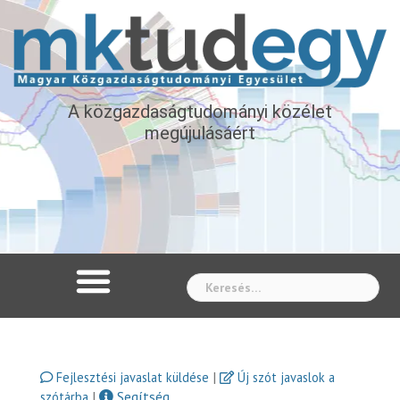
A közgazdaságtudományi közélet
megújulásáért
Whe
|
Fejlesztési javaslat küldése
Új szót javaslok a
|
Segítség
szótárba