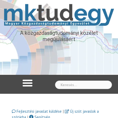
A közgazdaságtudományi közélet
megújulásáért
Whe
|
Fejlesztési javaslat küldése
Új szót javaslok a
|
Segítség
szótárba