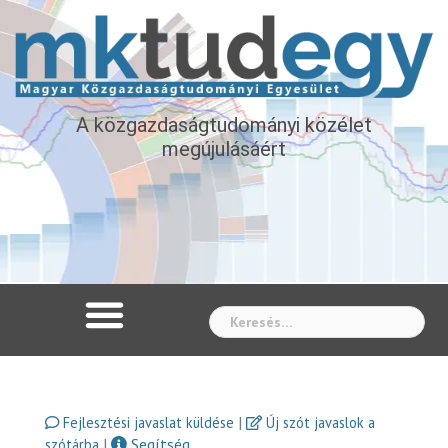
A közgazdaságtudományi közélet
megújulásáért
Whe
|
Fejlesztési javaslat küldése
Új szót javaslok a
|
Segítség
szótárba