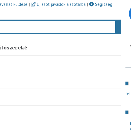
|
|
Segítség
javaslat küldése
Új szót javaslok a szótárba
Keres
bítószereké
Je