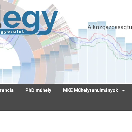
A közgazdaságtu
rencia
PhD műhely
MKE Műhelytanulmányok