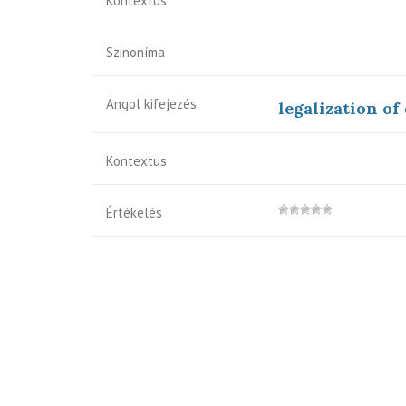
Kontextus
Szinoníma
Angol kifejezés
legalization of
Kontextus
Értékelés