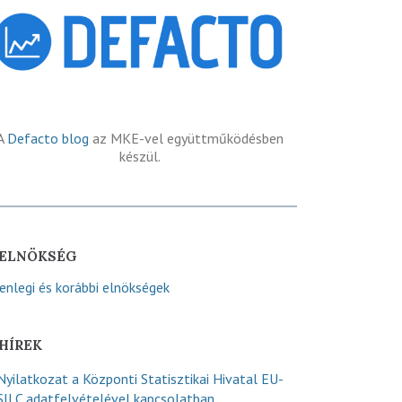
A
Defacto blog
az MKE-vel együttműködésben
készül.
ELNÖKSÉG
lenlegi és korábbi elnökségek
HÍREK
Nyilatkozat a Központi Statisztikai Hivatal EU-
SILC adatfelvételével kapcsolatban