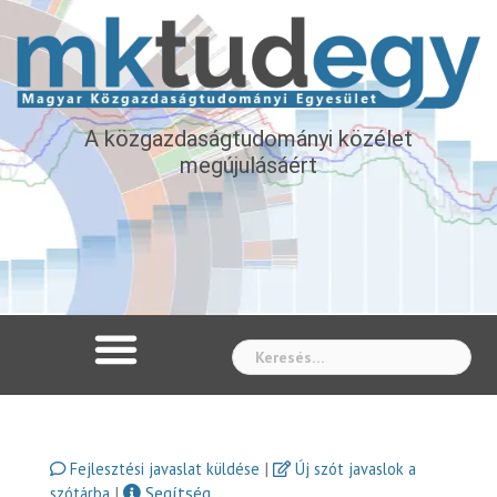
A közgazdaságtudományi közélet
megújulásáért
Whe
|
Fejlesztési javaslat küldése
Új szót javaslok a
|
Segítség
szótárba