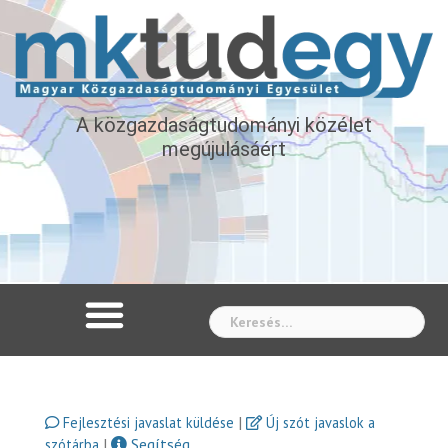
A közgazdaságtudományi közélet
megújulásáért
Whe
|
Fejlesztési javaslat küldése
Új szót javaslok a
|
Segítség
szótárba