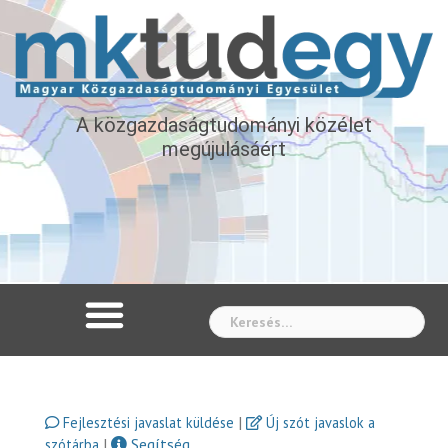
A közgazdaságtudományi közélet
megújulásáért
Whe
|
Fejlesztési javaslat küldése
Új szót javaslok a
|
Segítség
szótárba