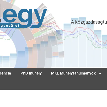
A közgazdaságtu
rencia
PhD műhely
MKE Műhelytanulmányok