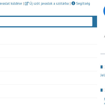
|
|
Segítség
javaslat küldése
Új szót javaslok a szótárba
Keres
Je