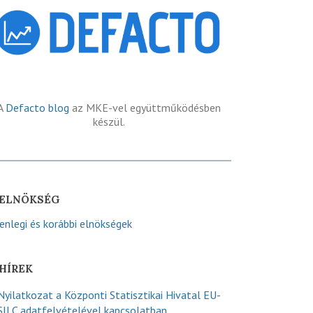
A
Defacto blog
az MKE-vel együttműködésben
készül.
ELNÖKSÉG
lenlegi és korábbi elnökségek
HÍREK
Nyilatkozat a Központi Statisztikai Hivatal EU-
SILC adatfelvételével kapcsolatban