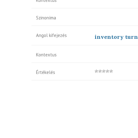
Kontextus
Szinoníma
Angol kifejezés
inventory tur
Kontextus
Értékelés