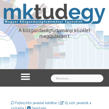
A közgazdaságtudományi közélet
megújulásáért
Whe
|
Fejlesztési javaslat küldése
Új szót javaslok a
|
Segítség
szótárba