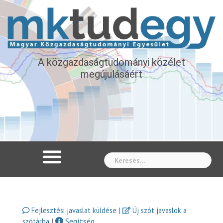
A közgazdaságtudományi közélet
megújulásáért
Whe
|
Fejlesztési javaslat küldése
Új szót javaslok a
|
Segítség
szótárba