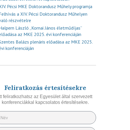
XIV. Pécsi MKE Doktorandusz Műhely programja
Felhívás a XIV. Pécsi Doktorandusz Műhelyen
való részvételre
Halpern László „Kornai János életműdíjas”
előadása az MKE 2025. évi konferenciáján
Szentes Balázs plenáris előadása az MKE 2025.
évi konferenciáján
Feliratkozás értesítésekre
Itt feliratkozhatsz az Egyesület által szervezett
konferenciákkal kapcsolatos értesítésekre.