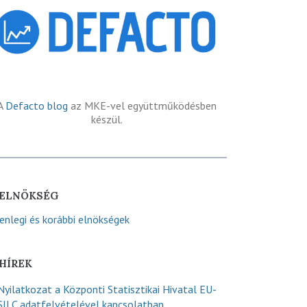
A
Defacto blog
az MKE-vel együttműködésben
készül.
ELNÖKSÉG
lenlegi és korábbi elnökségek
HÍREK
Nyilatkozat a Központi Statisztikai Hivatal EU-
SILC adatfelvételével kapcsolatban