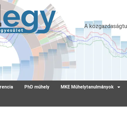
A közgazdaságtu
rencia
PhD műhely
MKE Műhelytanulmányok