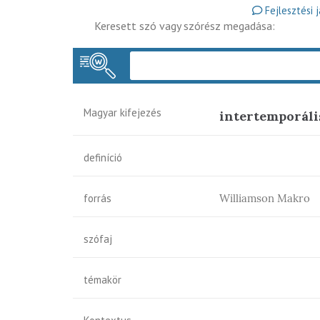
Fejlesztési 
Keresett szó vagy szórész megadása:
Magyar kifejezés
intertemporáli
definíció
forrás
Williamson Makro
szófaj
témakör