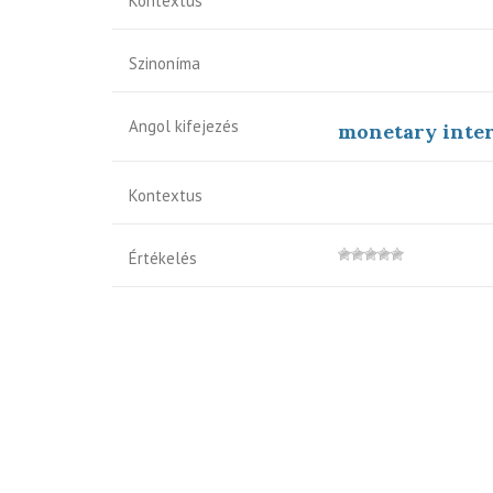
Kontextus
Szinoníma
Angol kifejezés
monetary inte
Kontextus
Értékelés