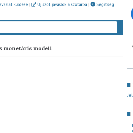
|
|
Segítség
javaslat küldése
Új szót javaslok a szótárba
Keres
s monetáris modell
Je