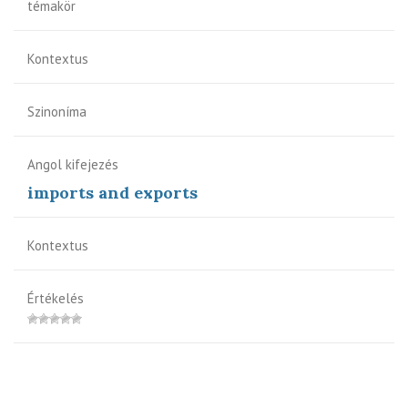
témakör
Kontextus
Szinoníma
Angol kifejezés
imports and exports
Kontextus
Értékelés