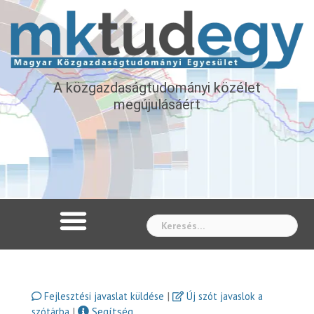
A közgazdaságtudományi közélet
megújulásáért
Whe
|
Fejlesztési javaslat küldése
Új szót javaslok a
|
Segítség
szótárba