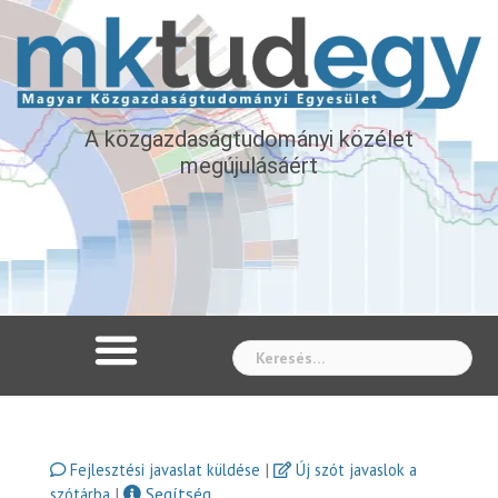
A közgazdaságtudományi közélet
megújulásáért
Whe
|
Fejlesztési javaslat küldése
Új szót javaslok a
|
Segítség
szótárba