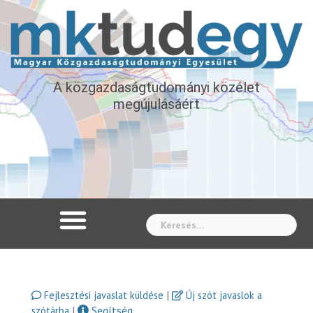
A közgazdaságtudományi közélet
megújulásáért
Whe
|
Fejlesztési javaslat küldése
Új szót javaslok a
|
Segítség
szótárba