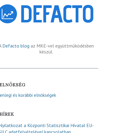
A
Defacto blog
az MKE-vel együttműködésben
készül.
ELNÖKSÉG
lenlegi és korábbi elnökségek
HÍREK
Nyilatkozat a Központi Statisztikai Hivatal EU-
SILC adatfelvételével kapcsolatban