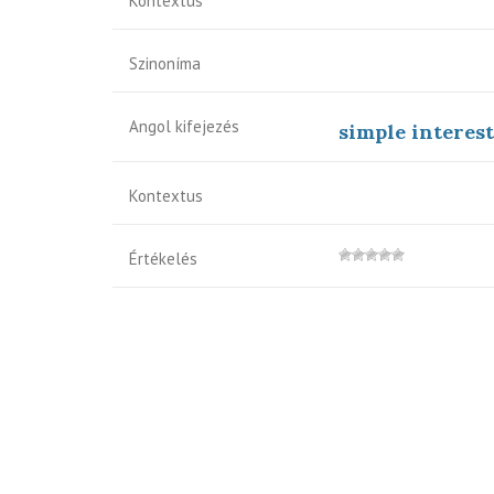
Kontextus
Szinoníma
Angol kifejezés
simple interest
Kontextus
Értékelés