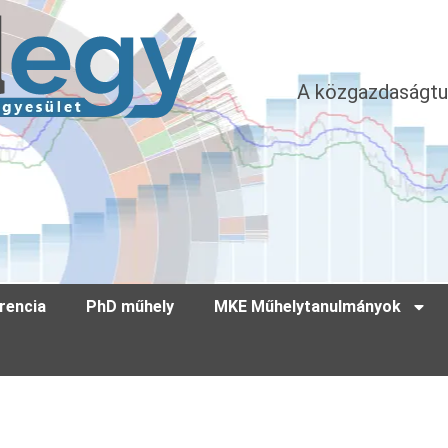
A közgazdaságtu
rencia
PhD műhely
MKE Műhelytanulmányok