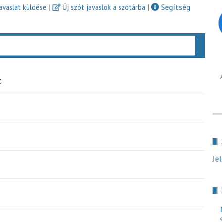
|
|
Segítség
javaslat küldése
Új szót javaslok a szótárba
Keres
t
Je