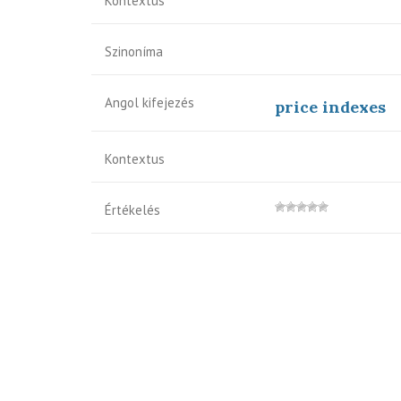
Kontextus
Szinoníma
Angol kifejezés
price indexes
Kontextus
Értékelés