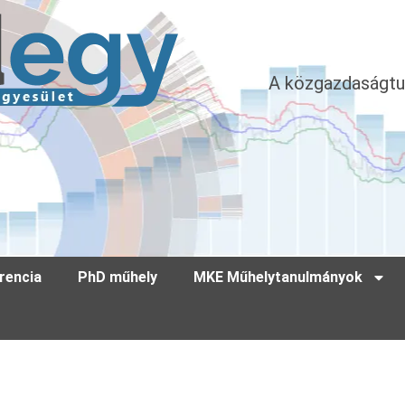
A közgazdaságtu
rencia
PhD műhely
MKE Műhelytanulmányok