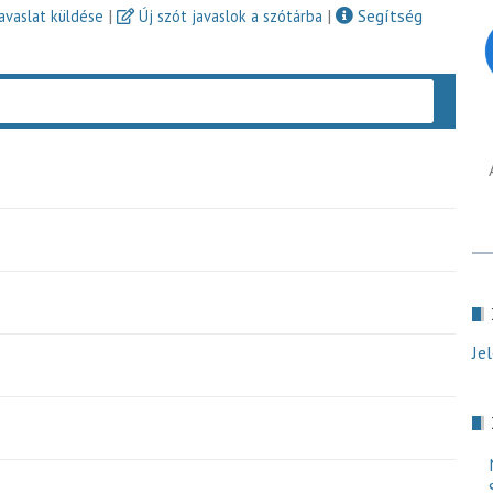
|
|
Segítség
javaslat küldése
Új szót javaslok a szótárba
Keres
Je