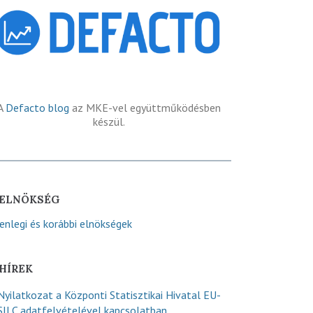
A
Defacto blog
az MKE-vel együttműködésben
készül.
ELNÖKSÉG
lenlegi és korábbi elnökségek
HÍREK
Nyilatkozat a Központi Statisztikai Hivatal EU-
SILC adatfelvételével kapcsolatban