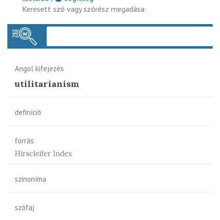
Keresett szó vagy szórész megadása:
Keres
Angol kifejezés
utilitarianism
definíció
forrás
Hirscleifer Index
szinoníma
szófaj