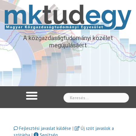
A közgazdaságtudományi közélet
megújulásáért
Whe
|
Fejlesztési javaslat küldése
Új szót javaslok a
|
Segítség
szótárba