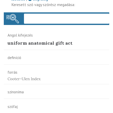
Keresett szó vagy szórész megadása:
Keres
Angol kifejezés
uniform anatomical gift act
definíció
forrás
Cooter-Ulen Index
szinoníma
szófaj