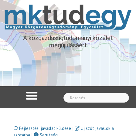
A közgazdaságtudományi közélet
megújulásáért
Whe
|
Fejlesztési javaslat küldése
Új szót javaslok a
|
Segítség
szótárba