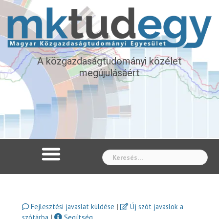
A közgazdaságtudományi közélet
megújulásáért
Whe
|
Fejlesztési javaslat küldése
Új szót javaslok a
|
Segítség
szótárba