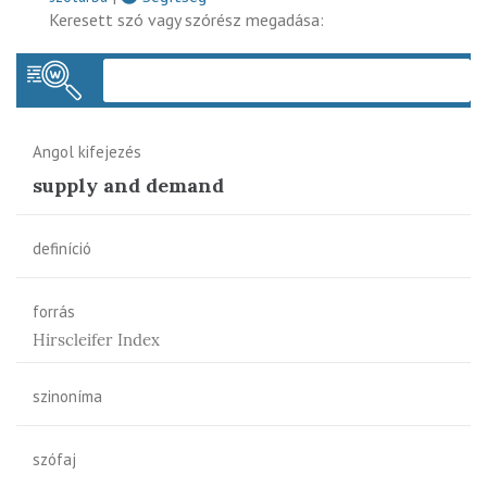
Keresett szó vagy szórész megadása:
Keres
Angol kifejezés
supply and demand
definíció
forrás
Hirscleifer Index
szinoníma
szófaj