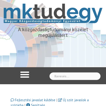
A közgazdaságtudományi közélet
megújulásáért
Whe
|
Fejlesztési javaslat küldése
Új szót javaslok a
|
Segítség
szótárba