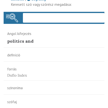
Keresett szó vagy szórész megadása:
Keres
Angol kifejezés
politics and
definíció
forrás
Duflo Index
szinoníma
szófaj