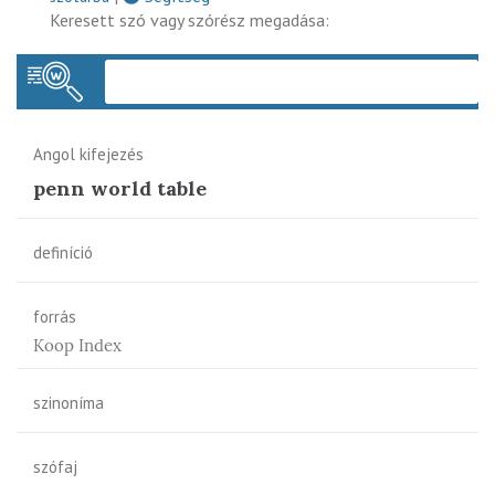
Keresett szó vagy szórész megadása:
Keres
Angol kifejezés
penn world table
definíció
forrás
Koop Index
szinoníma
szófaj