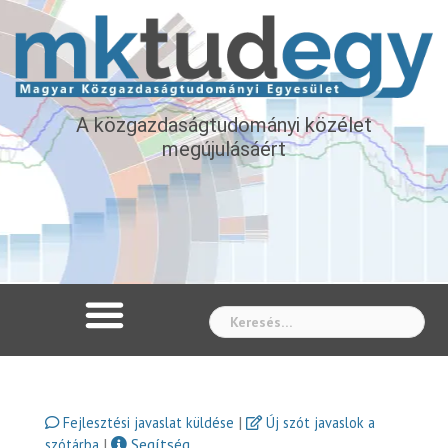
A közgazdaságtudományi közélet
megújulásáért
Whe
|
Fejlesztési javaslat küldése
Új szót javaslok a
|
Segítség
szótárba