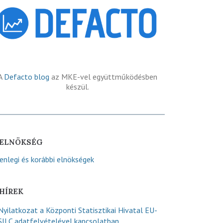
A
Defacto blog
az MKE-vel együttműködésben
készül.
ELNÖKSÉG
lenlegi és korábbi elnökségek
HÍREK
Nyilatkozat a Központi Statisztikai Hivatal EU-
SILC adatfelvételével kapcsolatban