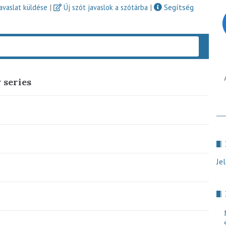
|
|
Segítség
javaslat küldése
Új szót javaslok a szótárba
Keres
 series
Je