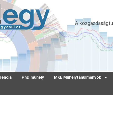
A közgazdaságtu
rencia
PhD műhely
MKE Műhelytanulmányok