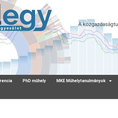
A közgazdaságtu
rencia
PhD műhely
MKE Műhelytanulmányok