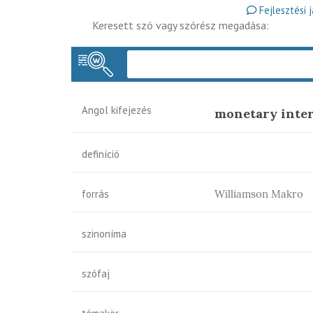
Fejlesztési 
Keresett szó vagy szórész megadása:
Angol kifejezés
monetary inte
definíció
forrás
Williamson Makro
szinoníma
szófaj