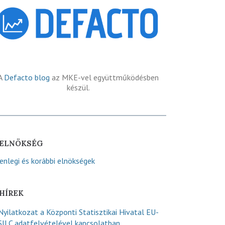
A
Defacto blog
az MKE-vel együttműködésben
készül.
ELNÖKSÉG
lenlegi és korábbi elnökségek
HÍREK
Nyilatkozat a Központi Statisztikai Hivatal EU-
SILC adatfelvételével kapcsolatban