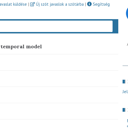
|
|
Segítség
javaslat küldése
Új szót javaslok a szótárba
Keres
rtemporal model
Je