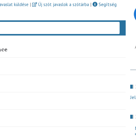
|
|
Segítség
javaslat küldése
Új szót javaslok a szótárba
Keres
nce
Je