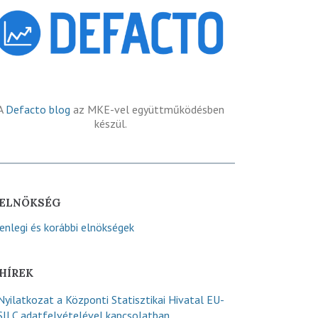
A
Defacto blog
az MKE-vel együttműködésben
készül.
ELNÖKSÉG
lenlegi és korábbi elnökségek
HÍREK
Nyilatkozat a Központi Statisztikai Hivatal EU-
SILC adatfelvételével kapcsolatban