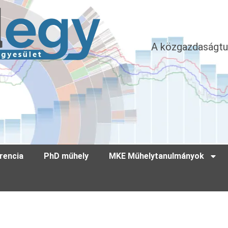
A közgazdaságtu
rencia
PhD műhely
MKE Műhelytanulmányok