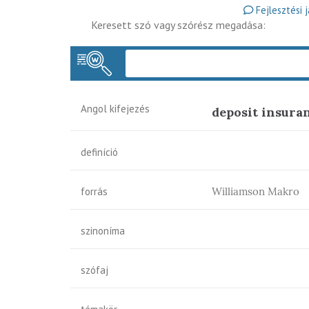
Fejlesztési 
Keresett szó vagy szórész megadása:
Angol kifejezés
deposit insura
definíció
forrás
Williamson Makro
szinoníma
szófaj