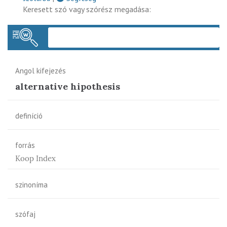
Keresett szó vagy szórész megadása:
Keres
Angol kifejezés
alternative hipothesis
definíció
forrás
Koop Index
szinoníma
szófaj