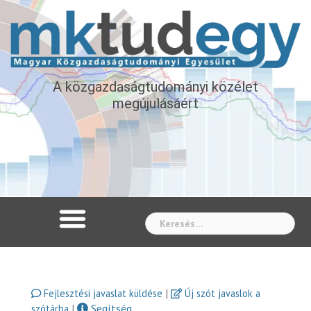
A közgazdaságtudományi közélet
megújulásáért
Whe
|
Fejlesztési javaslat küldése
Új szót javaslok a
|
Segítség
szótárba