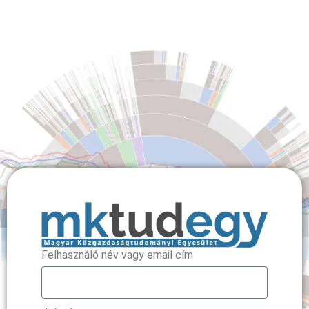
Felhasználó név vagy email cím