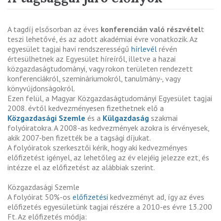
A tagdíj elsősorban az éves
konferencián való részvétel
t
teszi lehetővé, és az adott akadémiai évre vonatkozik. Az
egyesület tagjai havi rendszerességű
hírlevél
révén
értesülhetnek az Egyesület híreíről, illetve a hazai
közgazdaságtudományi, vagy rokon területen rendezett
konferenciákról, szemináriumokról, tanulmány-, vagy
könyvújdonságokról.
Ezen felül, a Magyar Közgazdaságtudományi Egyesület tagjai
2008. évtől kedvezményesen fizethetnek elő a
Közgazdasági Szemle
és a
Külgazdaság
szakmai
folyóiratokra. A 2008-as kedvezmények azokra is érvényesek,
akik 2007-ben fizették be a tagsági díjukat.
A folyóiratok szerkesztői kérik, hogy aki kedvezményes
előfizetést igényel, az lehetőleg az év elejéig jelezze ezt, és
intézze el az előfizetést az alábbiak szerint.
Közgazdasági Szemle
A folyóirat 50%-os
előfizetési
kedvezményt ad, így az éves
előfizetés egyesületünk tagjai részére a 2010-es évre 13.200
Ft. Az előfizetés módja: