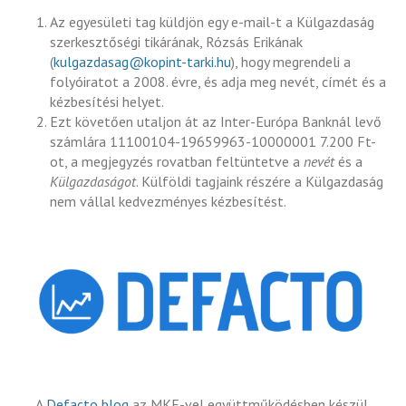
Az egyesületi tag küldjön egy e-mail-t a Külgazdaság
szerkesztőségi tikárának, Rózsás Erikának
(
kulgazdasag@kopint-tarki.hu
), hogy megrendeli a
folyóiratot a 2008. évre, és adja meg nevét, címét és a
kézbesítési helyet.
Ezt követően utaljon át az Inter-Európa Banknál levő
számlára 11100104-19659963-10000001 7.200 Ft-
ot, a megjegyzés rovatban feltüntetve a
nevét
és a
Külgazdaságot
. Külföldi tagjaink részére a Külgazdaság
nem vállal kedvezményes kézbesítést.
A
Defacto blog
az MKE-vel együttműködésben készül.