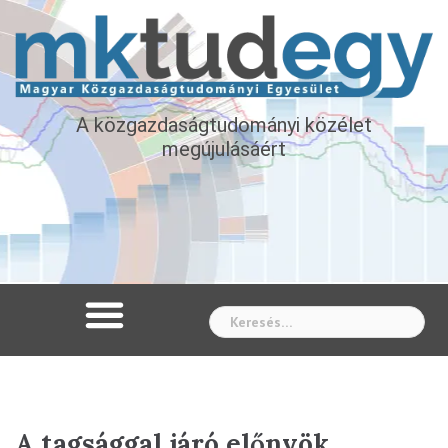
A közgazdaságtudományi közélet
megújulásáért
Whe
A tagsággal járó előnyök